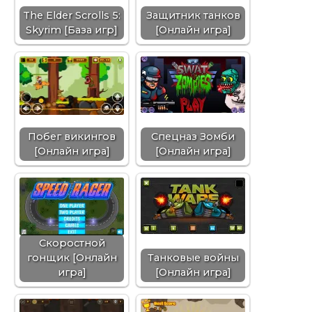
The Elder Scrolls 5:
Защитник танков
Skyrim [База игр]
[Онлайн игра]
Побег викингов
Спецназ Зомби
[Онлайн игра]
[Онлайн игра]
Скоростной
гонщик [Онлайн
Танковые войны
игра]
[Онлайн игра]