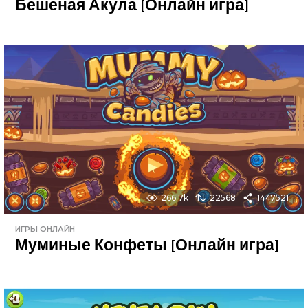
Бешеная Акула [Онлайн игра]
266.7k
22568
1447521
ИГРЫ ОНЛАЙН
Муминые Конфеты [Онлайн игра]