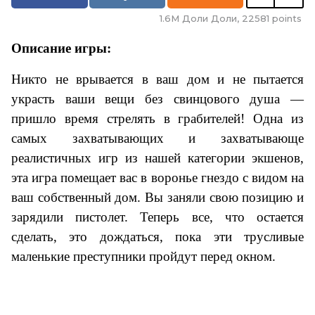
h
5
1.6M
Доли Доли,
22581
points
u
л
b
е
Описание игры:
r
т
Никто не врывается в ваш дом и не пытается
a
g
украсть ваши вещи без свинцового душа —
o
пришло время стрелять в грабителей! Одна из
самых захватывающих и захватывающе
реалистичных игр из нашей категории экшенов,
эта игра помещает вас в воронье гнездо с видом на
ваш собственный дом. Вы заняли свою позицию и
зарядили пистолет. Теперь все, что остается
сделать, это дождаться, пока эти трусливые
маленькие преступники пройдут перед окном.