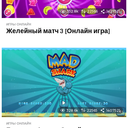
352.8k
22566
1427521
ИГРЫ ОНЛАЙН
Желейный матч 3 [Онлайн игра]
328.6k
22565
1407521
ИГРЫ ОНЛАЙН