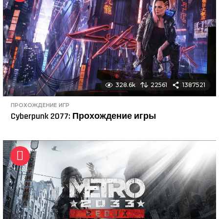
328.6k
22561
1387521
ПРОХОЖДЕНИЕ ИГР
Cyberpunk 2077: Прохождение игры